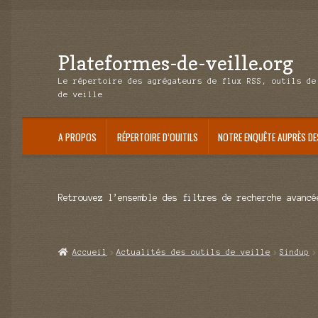
Plateformes-de-veille.org
Aller
Aller
à
au
Le répertoire des agrégateurs de flux RSS, outils de
la
contenu
de veille
navigation
A PROPOS
RÉPERTOIRE D’OUITILS
NOTRE ENQUÊTE AUPRÈS DE
Retrouvez l’ensemble des filtres de recherche avancé
Accueil
Actualités des outils de veille
Sindup