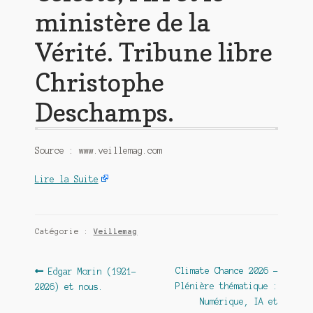
ministère de la
Vérité. Tribune libre
Christophe
Deschamps.
Source : www.veillemag.com
Lire la Suite
Catégorie :
Veillemag
Navigation
Article
Article
Climate Chance 2026 –
Edgar Morin (1921-
précédent :
suivant :
Plénière thématique :
2026) et nous.
de
Numérique, IA et