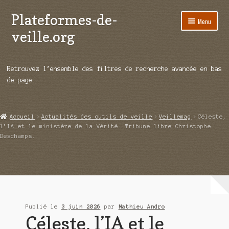
Plateformes-de-
Aller
Aller
Menu
à
au
veille.org
la
contenu
navigation
A propos
Retrouvez l’ensemble des filtres de recherche avancée en bas
Répertoire d’ouitils
de page.
Notre enquête auprès des éditeurs
Accueil
Actualités des outils de veille
Veillemag
Céleste,
Ouvrir
Démos vidéos
l’IA et le ministère de la Vérité. Tribune libre Christophe
le
Deschamps.
menu
Ouvrir
Actualités
enfant
le
menu
Qui sommes-nous ?
enfant
Publié le
3 juin 2026
par
Mathieu Andro
Céleste, l’IA et le