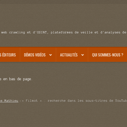
 web crawling et d'OSINT, plateformes de veille et d'analyses de
S ÉDITEURS
DÉMOS VIDÉOS
ACTUALITÉS
QUI SOMMES-NOUS ?
e en bas de page.
de Mathieu
« Filmot » : recherche dans les sous-titres de YouTu