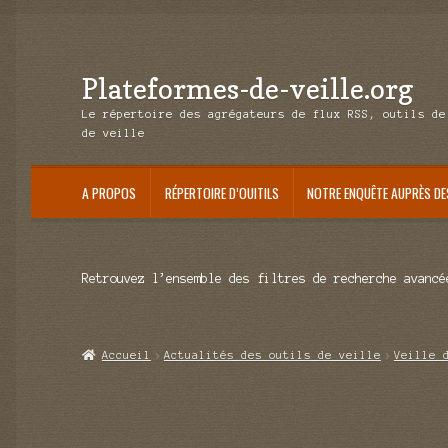
Plateformes-de-veille.org
Aller
Aller
à
au
Le répertoire des agrégateurs de flux RSS, outils de
la
contenu
de veille
navigation
A PROPOS
RÉPERTOIRE D’OUITILS
NOTRE ENQUÊTE AUPRÈS DE
Retrouvez l’ensemble des filtres de recherche avancé
Accueil
Actualités des outils de veille
Veille 