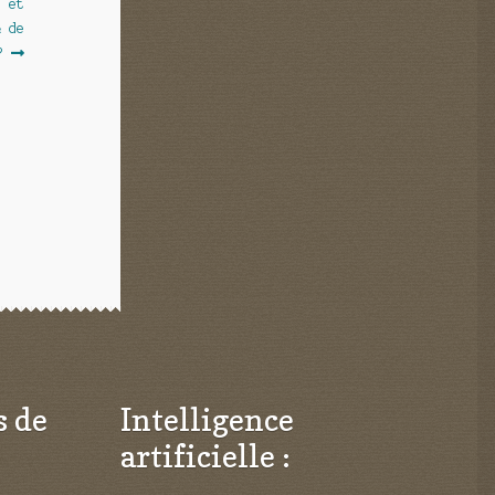
s et
& de
?
s de
Intelligence
artificielle :