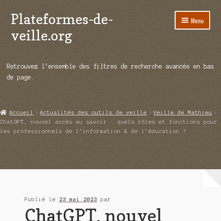
Plateformes-de-
Aller
Aller
Menu
à
au
veille.org
la
contenu
navigation
A propos
Retrouvez l’ensemble des filtres de recherche avancée en bas
Répertoire d’ouitils
de page.
Notre enquête auprès des éditeurs
Accueil
Actualités des outils de veille
Veille de Mathieu
Ouvrir
Démos vidéos
ChatGPT, nouvel accès au savoir : quels rôles et fonctions pour
le
les professionnels de l’information & de l’éducation ?
menu
Ouvrir
Actualités
enfant
le
menu
Qui sommes-nous ?
enfant
Publié le
23 mai 2023
par
ChatGPT, nouvel