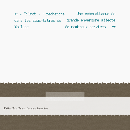
Navigation
Article
Article
Une cyberattaque de
« Filmot » : recherche
précédent :
suivant :
grande envergure affecte
dans les sous-titres de
de
YouTube
de nombreux services …
l’article
Réinitialiser la recherche