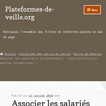
Plateformes-de-
Aller
Aller
Menu
à
au
veille.org
la
contenu
navigation
A propos
Retrouvez l’ensemble des filtres de recherche avancée en bas
Répertoire d’ouitils
de page.
Notre enquête auprès des éditeurs
Accueil
Actualités des outils de veille
Veille de Mathieu
Ouvrir
Démos vidéos
Associer les salariés à la gouvernance : quels profils pour
le
quelles perspectives ?
menu
Ouvrir
Actualités
enfant
le
menu
Qui sommes-nous ?
enfant
Publié le
13 janvier 2023
par
Associer les salariés