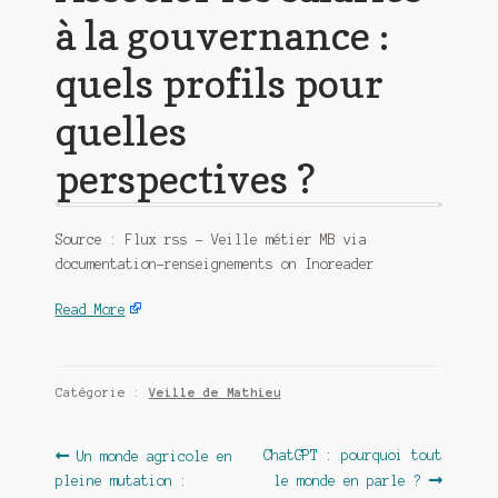
à la gouvernance :
quels profils pour
quelles
perspectives ?
Source : Flux rss – Veille métier MB via
documentation-renseignements on Inoreader
Read More
Catégorie :
Veille de Mathieu
Navigation
Article
Article
ChatGPT : pourquoi tout
Un monde agricole en
précédent :
suivant :
pleine mutation :
le monde en parle ?
de