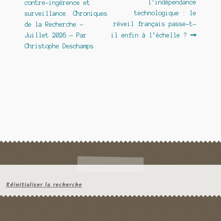
précédent :
suivant :
l’indépendance
contre-ingérence et
de
technologique : le
surveillance. Chroniques
l’article
réveil français passe-t-
de la Recherche –
Juillet 2026 — Par
il enfin à l’échelle ?
Christophe Deschamps
Réinitialiser la recherche