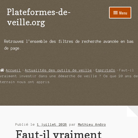
Plateformes-de-
Aller
Aller
Menu
à
au
veille.org
la
contenu
navigation
A propos
Retrouvez l’ensemble des filtres de recherche avancée en bas
Répertoire d’ouitils
de page.
Notre enquête auprès des éditeurs
Accueil
Actualités des outils de veille
EspritsCo
Faut-il
Ouvrir
Démos vidéos
vraiment investir dans une démarche de veille ? Ce que 20 ans de
le
terrain nous ont appris
menu
Ouvrir
Actualités
enfant
le
menu
Qui sommes-nous ?
enfant
Publié le
1 juillet 2026
par
Mathieu Andro
Faut-il vraiment