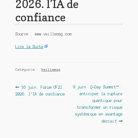
2026. l’IA de
confiance
Source : www.veillemag.com
Lire la Suite
Catégorie :
Veillemag
Navigation
Article
Article
9 juin. Q-Day Summit™ :
16 juin. Forum GF2I
précédent :
suivant :
anticiper la rupture
2026. l’IA de confiance
de
quantique pour
l’article
transformer un risque
systémique en avantage
décisif