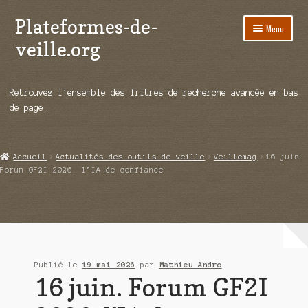
Plateformes-de-
Aller
Aller
Menu
à
au
veille.org
la
contenu
navigation
A propos
Retrouvez l’ensemble des filtres de recherche avancée en bas
Répertoire d’ouitils
de page.
Notre enquête auprès des éditeurs
Accueil
Actualités des outils de veille
Veillemag
16 juin.
Ouvrir
Démos vidéos
Forum GF2I 2026. l’IA de confiance
le
menu
Ouvrir
Actualités
enfant
le
menu
Qui sommes-nous ?
enfant
Publié le
19 mai 2026
par
Mathieu Andro
16 juin. Forum GF2I