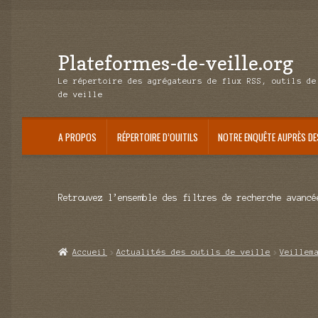
Plateformes-de-veille.org
Aller
Aller
à
au
Le répertoire des agrégateurs de flux RSS, outils de
la
contenu
de veille
navigation
A PROPOS
RÉPERTOIRE D’OUITILS
NOTRE ENQUÊTE AUPRÈS DE
Retrouvez l’ensemble des filtres de recherche avancé
Accueil
Actualités des outils de veille
Veillem