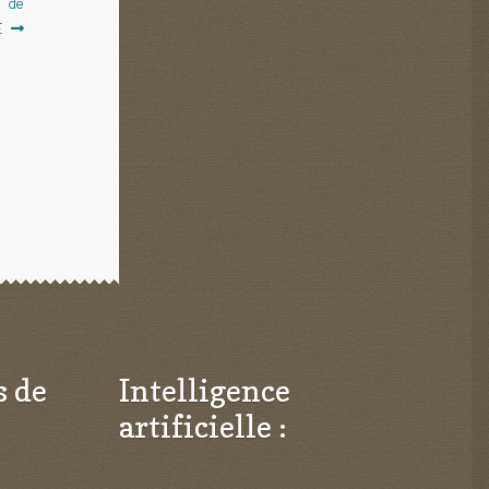
e de
E
s de
Intelligence
artificielle :