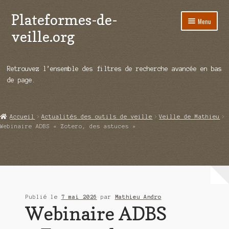
Plateformes-de-
Aller
Aller
Menu
à
au
veille.org
la
contenu
navigation
A propos
Retrouvez l’ensemble des filtres de recherche avancée en bas
Répertoire d’ouitils
de page.
Notre enquête auprès des éditeurs
Accueil
Actualités des outils de veille
Veille de Mathieu
Ouvrir
Démos vidéos
Webinaire ADBS « Zotero, des astuces »
le
menu
Ouvrir
Actualités
enfant
le
menu
Qui sommes-nous ?
enfant
Publié le
7 mai 2026
par
Mathieu Andro
Webinaire ADBS