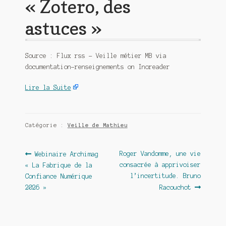
« Zotero, des
astuces »
Source : Flux rss – Veille métier MB via
documentation-renseignements on Inoreader
Lire la Suite
Catégorie :
Veille de Mathieu
Navigation
Article
Article
Roger Vandomme, une vie
Webinaire Archimag
précédent :
suivant :
consacrée à apprivoiser
« La Fabrique de la
de
l’incertitude. Bruno
Confiance Numérique
l’article
2026 »
Racouchot