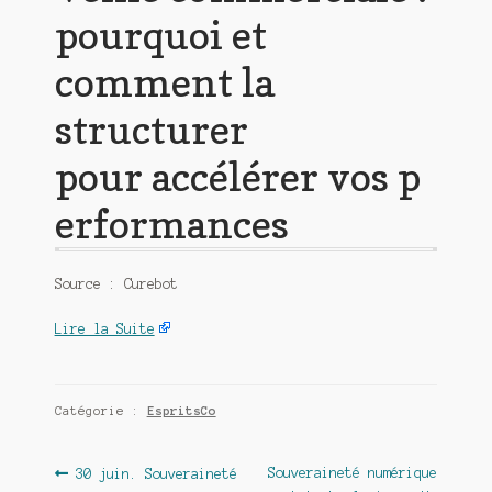
pourquoi et
comment la
structurer
pour accélérer vos p
erformances
Source : Curebot
Lire la Suite
Catégorie :
EspritsCo
Navigation
Article
Article
Souveraineté numérique
30 juin. Souveraineté