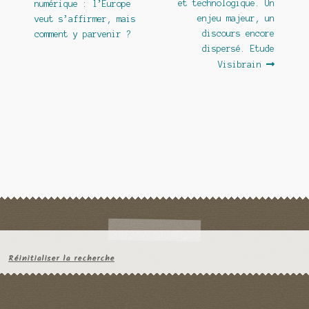
précédent :
suivant :
et technologique. Un
numérique : l’Europe
de
enjeu majeur, un
veut s’affirmer, mais
l’article
discours encore
comment y parvenir ?
dispersé. Etude
Visibrain
Réinitialiser la recherche