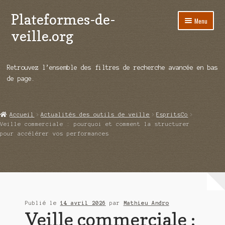
Plateformes-de-
Aller
Aller
Menu
à
au
veille.org
la
contenu
navigation
A propos
Retrouvez l’ensemble des filtres de recherche avancée en bas
Répertoire d’ouitils
de page.
Notre enquête auprès des éditeurs
Accueil
Actualités des outils de veille
EspritsCo
Ouvrir
Démos vidéos
Veille commerciale : pourquoi et comment la structurer
le
pour accélérer vos performances
menu
Ouvrir
Actualités
enfant
le
menu
Qui sommes-nous ?
enfant
Publié le
14 avril 2026
par
Mathieu Andro
Veille commerciale :