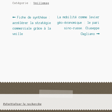
Catégorie :
Veillemag
Navigation
Article
Article
La mobilité comme levier
Fiche de synthèse :
précédent :
suivant :
géo‑économique : le pari
accélérer la stratégie
de
sino‑russe. Giuseppe
commerciale grâce à la
l’article
veille
Gagliano
Réinitialiser la recherche