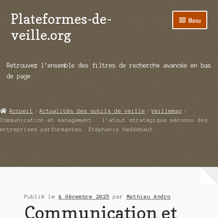
Plateformes-de-
Aller
Aller
Menu
à
au
veille.org
la
contenu
navigation
A propos
Retrouvez l’ensemble des filtres de recherche avancée en bas
Répertoire d’ouitils
de page.
Notre enquête auprès des éditeurs
Accueil
Actualités des outils de veille
Veillemag
Ouvrir
Démos vidéos
Communication et management : l’atout stratégique méconnu des
le
entreprises performantes. Stéphanie Heddebaut
menu
Ouvrir
Actualités
enfant
le
menu
Qui sommes-nous ?
enfant
Publié le
4 décembre 2025
par
Mathieu Andro
Communication et