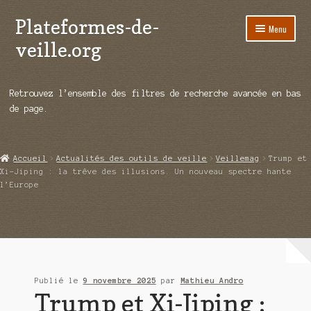
Plateformes-de-
Aller
Aller
Menu
à
au
veille.org
la
contenu
navigation
A propos
Retrouvez l’ensemble des filtres de recherche avancée en bas
Répertoire d’ouitils
de page.
Notre enquête auprès des éditeurs
Accueil
Actualités des outils de veille
Veillemag
Trump et
Ouvrir
Démos vidéos
Xi-Jiping : la trêve des illusions. Un nouveau spectre hante
le
l’Europe
menu
Ouvrir
Actualités
enfant
le
menu
Qui sommes-nous ?
enfant
Publié le
9 novembre 2025
par
Mathieu Andro
Trump et Xi-Jiping :