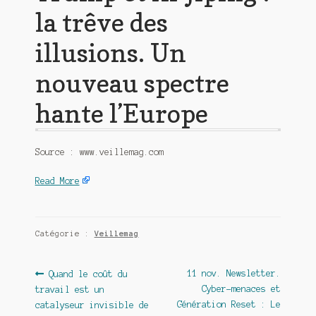
la trêve des
illusions. Un
nouveau spectre
hante l’Europe
Source : www.veillemag.com
Read More
Catégorie :
Veillemag
Navigation
Article
Article
11 nov. Newsletter.
Quand le coût du
précédent :
suivant :
Cyber-menaces et
travail est un
de
Génération Reset : Le
catalyseur invisible de