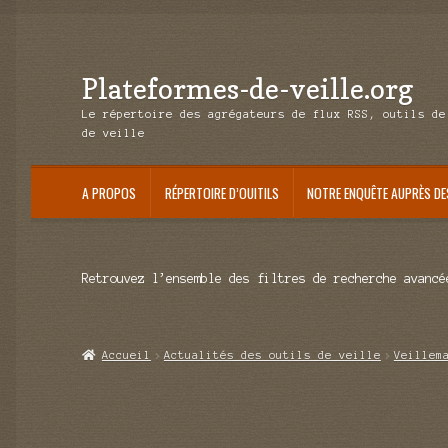
Plateformes-de-veille.org
Aller
Aller
à
au
Le répertoire des agrégateurs de flux RSS, outils de
la
contenu
de veille
navigation
A PROPOS
RÉPERTOIRE D’OUITILS
NOTRE ENQUÊTE AUPRÈS DE
Retrouvez l’ensemble des filtres de recherche avancé
Accueil
Actualités des outils de veille
Veillem