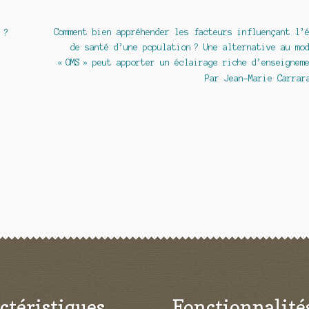
Article
Comment bien appréhender les facteurs influençant l’
 ?
suivant :
de santé d’une population ? Une alternative au mo
« OMS » peut apporter un éclairage riche d’enseignem
Par Jean-Marie Carrar
ctéristiques
Fonctionnalité