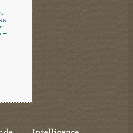
état
dèle
ent.
a
s de
Intelligence