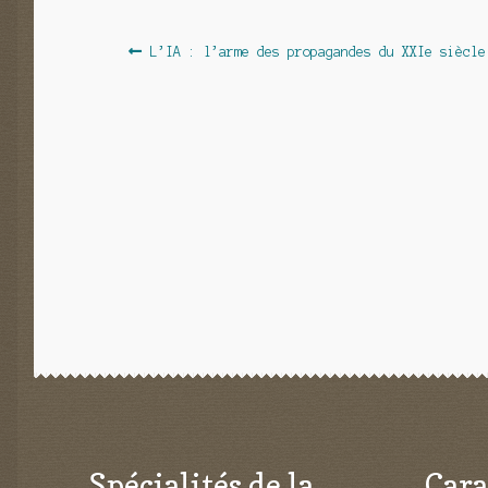
Navigation
Article
L’IA : l’arme des propagandes du XXIe siècle
précédent :
de
l’article
Spécialités de la
Cara