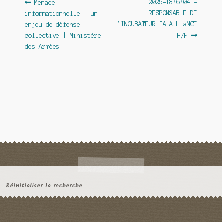
Navigation
Article
Article
2025-1876704 –
Menace
précédent :
suivant :
RESPONSABLE DE
informationnelle : un
de
L’INCUBATEUR IA ALLiaNCE
enjeu de défense
l’article
collective | Ministère
H/F
des Armées
Réinitialiser la recherche