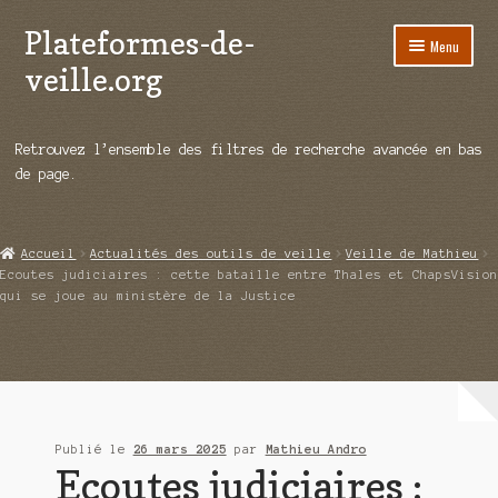
Plateformes-de-
Aller
Aller
Menu
à
au
veille.org
la
contenu
navigation
A propos
Retrouvez l’ensemble des filtres de recherche avancée en bas
Répertoire d’ouitils
de page.
Notre enquête auprès des éditeurs
Accueil
Actualités des outils de veille
Veille de Mathieu
Ouvrir
Démos vidéos
Ecoutes judiciaires : cette bataille entre Thales et ChapsVision
le
qui se joue au ministère de la Justice
menu
Ouvrir
Actualités
enfant
le
menu
Qui sommes-nous ?
enfant
Publié le
26 mars 2025
par
Mathieu Andro
Ecoutes judiciaires :