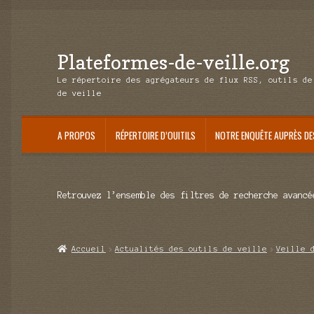
Plateformes-de-veille.org
Aller
Aller
à
au
Le répertoire des agrégateurs de flux RSS, outils de
la
contenu
de veille
navigation
A PROPOS
RÉPERTOIRE D’OUITILS
NOTRE ENQUÊTE AUPRÈS DE
Retrouvez l’ensemble des filtres de recherche avancé
Accueil
Actualités des outils de veille
Veille 