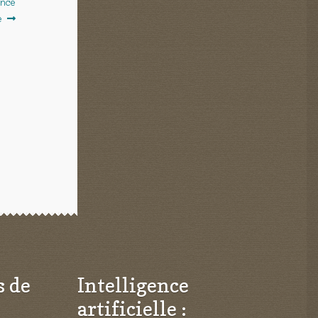
ence
e
s de
Intelligence
artificielle :