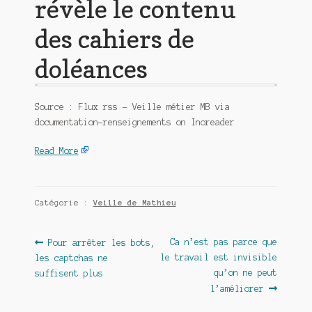
révèle le contenu
des cahiers de
doléances
Source : Flux rss – Veille métier MB via
documentation-renseignements on Inoreader
Read More
Catégorie :
Veille de Mathieu
Navigation
Article
Article
Ca n’est pas parce que
Pour arrêter les bots,
précédent :
suivant :
le travail est invisible
les captchas ne
de
qu’on ne peut
suffisent plus
l’article
l’améliorer