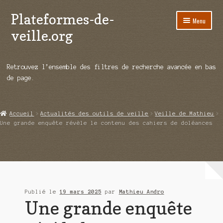
Plateformes-de-
Aller
Aller
Menu
à
au
veille.org
la
contenu
navigation
A propos
Retrouvez l’ensemble des filtres de recherche avancée en bas
Répertoire d’ouitils
de page.
Notre enquête auprès des éditeurs
Accueil
Actualités des outils de veille
Veille de Mathieu
Ouvrir
Démos vidéos
Une grande enquête révèle le contenu des cahiers de doléances
le
menu
Ouvrir
Actualités
enfant
le
menu
Qui sommes-nous ?
enfant
Publié le
19 mars 2025
par
Mathieu Andro
Une grande enquête