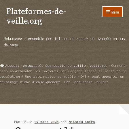
Plateformes-de-
Aller
Aller
Menu
à
au
veille.org
la
contenu
navigation
A propos
Retrouvez l’ensemble des filtres de recherche avancée en bas
Répertoire d’ouitils
de page.
Notre enquête auprès des éditeurs
Accueil
Actualités des outils de veille
Veillemag
Comment
Ouvrir
Démos vidéos
bien appréhender les facteurs influençant l’état de santé d’une
le
population ? Une alternative au modèle « OMS » peut apporter un
menu
éclairage riche d’enseignement. Par Jean-Marie Carrara
Ouvrir
Actualités
enfant
le
menu
Qui sommes-nous ?
enfant
Publié le
19 mars 2025
par
Mathieu Andro