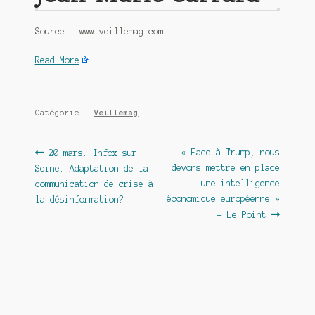
Source : www.veillemag.com
Read More
Catégorie :
Veillemag
Navigation
Article
Article
« Face à Trump, nous
20 mars. Infox sur
précédent :
suivant :
devons mettre en place
Seine. Adaptation de la
de
une intelligence
communication de crise à
l’article
économique européenne »
la désinformation?
– Le Point