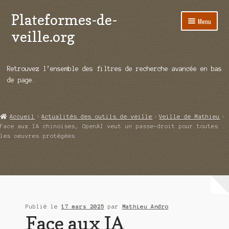
Plateformes-de-
Aller
Aller
Menu
à
au
veille.org
la
contenu
navigation
A propos
Retrouvez l’ensemble des filtres de recherche avancée en bas
Répertoire d’ouitils
de page.
Notre enquête auprès des éditeurs
Accueil
Actualités des outils de veille
Veille de Mathieu
Ouvrir
Démos vidéos
Face aux IA chinoises, OpenAI veut un passe-droit pour toutes
le
les oeuvres protégées
menu
Ouvrir
Actualités
enfant
le
menu
Qui sommes-nous ?
enfant
Publié le
17 mars 2025
par
Mathieu Andro
Face aux IA