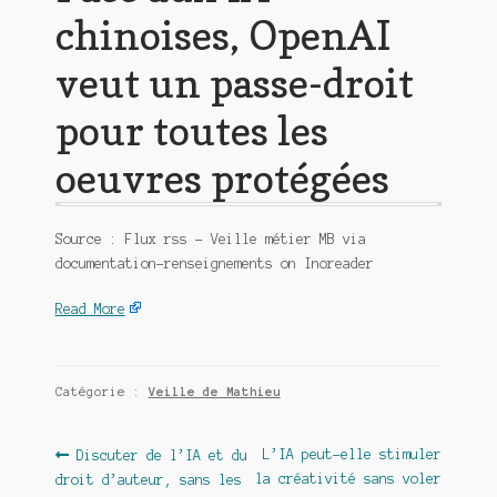
chinoises, OpenAI
veut un passe-droit
pour toutes les
oeuvres protégées
Source : Flux rss – Veille métier MB via
documentation-renseignements on Inoreader
Read More
Catégorie :
Veille de Mathieu
Navigation
Article
Article
L’IA peut-elle stimuler
Discuter de l’IA et du
précédent :
suivant :
la créativité sans voler
droit d’auteur, sans les
de