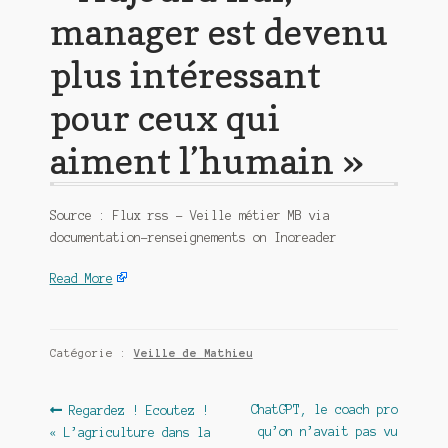
manager est devenu
plus intéressant
pour ceux qui
aiment l’humain »
Source : Flux rss – Veille métier MB via
documentation-renseignements on Inoreader
Read More
Catégorie :
Veille de Mathieu
Navigation
Article
Article
ChatGPT, le coach pro
Regardez ! Ecoutez !
précédent :
suivant :
qu’on n’avait pas vu
« L’agriculture dans la
de