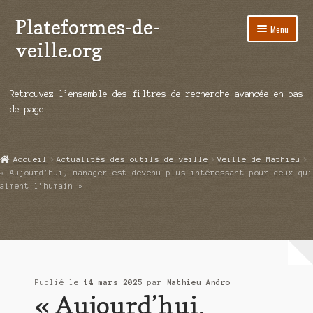
Plateformes-de-
Aller
Aller
Menu
à
au
veille.org
la
contenu
navigation
A propos
Retrouvez l’ensemble des filtres de recherche avancée en bas
Répertoire d’ouitils
de page.
Notre enquête auprès des éditeurs
Accueil
Actualités des outils de veille
Veille de Mathieu
Ouvrir
Démos vidéos
« Aujourd’hui, manager est devenu plus intéressant pour ceux qui
le
aiment l’humain »
menu
Ouvrir
Actualités
enfant
le
menu
Qui sommes-nous ?
enfant
Publié le
14 mars 2025
par
Mathieu Andro
« Aujourd’hui,