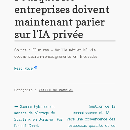
entreprises doivent
maintenant parier
sur l’IA privée
Source : Flux rss – Veille métier MB via
documentation-renseignements on Inoreader
Read More
Catégorie :
Veille de Mathieu
Navigation
Article
Article
Gestion de la
Guerre hybride et
précédent :
suivant :
connaissance et IA : ​
menace de blocage de
de
vers une convergence des
Starlink en Ukraine. Par
l’article
processus qualité et du
Pascal Cohet