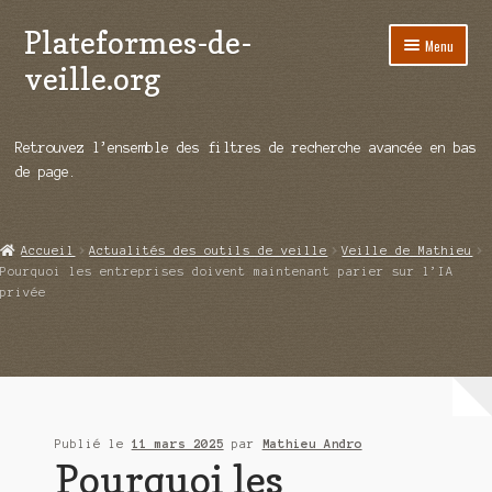
Plateformes-de-
Aller
Aller
Menu
à
au
veille.org
la
contenu
navigation
A propos
Retrouvez l’ensemble des filtres de recherche avancée en bas
Répertoire d’ouitils
de page.
Notre enquête auprès des éditeurs
Accueil
Actualités des outils de veille
Veille de Mathieu
Ouvrir
Démos vidéos
Pourquoi les entreprises doivent maintenant parier sur l’IA
le
privée
menu
Ouvrir
Actualités
enfant
le
menu
Qui sommes-nous ?
enfant
Publié le
11 mars 2025
par
Mathieu Andro
Pourquoi les