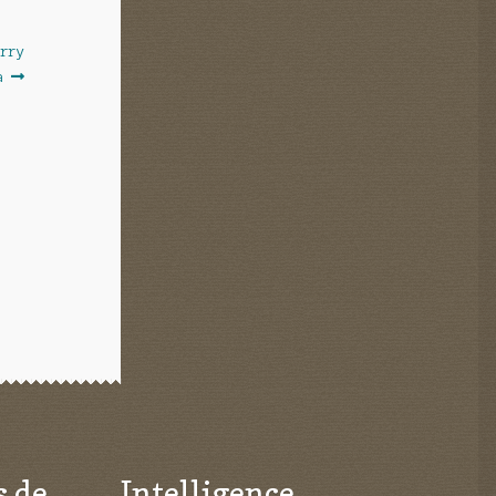
erry
a
s de
Intelligence