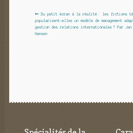
Navigation
Article
Du petit écran à la réalité : les fictions t
précédent :
popularisent-elles un modèle de management adap
de
gestion des relations internationales ? Par Jan
l’article
Hansen
Spécialités de la
Cara