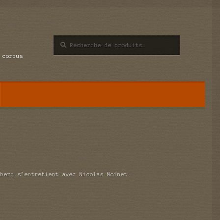
Recherche
Recherche
pour :
 corpus
nberg s’entretient avec Nicolas Moinet