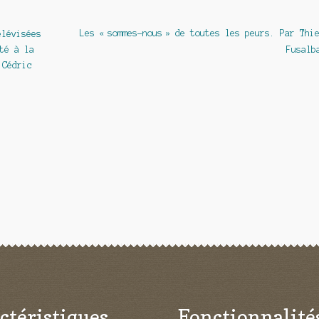
Article
Les « sommes-nous » de toutes les peurs. Par Thi
élévisées
suivant :
té à la
Fusalb
 Cédric
ctéristiques
Fonctionnalité