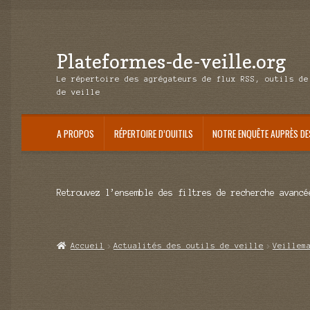
Plateformes-de-veille.org
Aller
Aller
à
au
Le répertoire des agrégateurs de flux RSS, outils de
la
contenu
de veille
navigation
A PROPOS
RÉPERTOIRE D’OUITILS
NOTRE ENQUÊTE AUPRÈS DE
Retrouvez l’ensemble des filtres de recherche avancé
Accueil
Actualités des outils de veille
Veillem