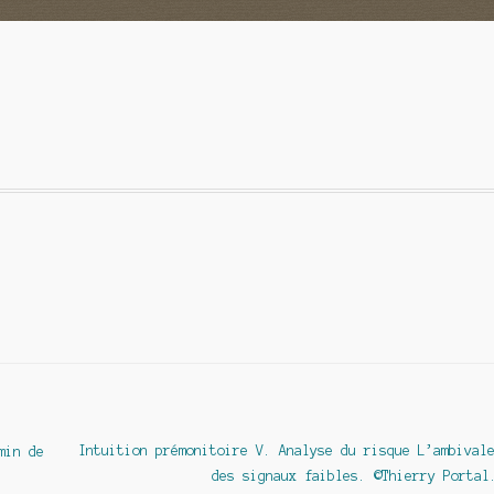
Article
Intuition prémonitoire V. Analyse du risque L’ambival
min de
suivant :
des signaux faibles. ©Thierry Portal