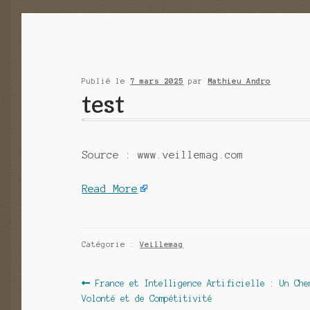
Publié le
7 mars 2025
par
Mathieu Andro
test
Source : www.veillemag.com
Read More
Catégorie :
Veillemag
Navigation
Article
France et Intelligence Artificielle : Un Che
précédent :
Volonté et de Compétitivité
de