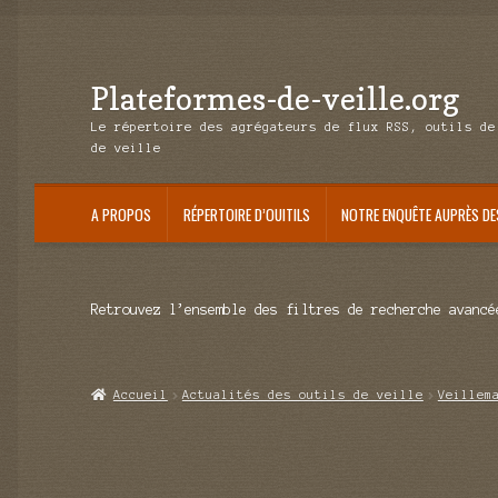
Plateformes-de-veille.org
Aller
Aller
à
au
Le répertoire des agrégateurs de flux RSS, outils de
la
contenu
de veille
navigation
A PROPOS
RÉPERTOIRE D’OUITILS
NOTRE ENQUÊTE AUPRÈS DE
Retrouvez l’ensemble des filtres de recherche avancé
Accueil
Actualités des outils de veille
Veillem