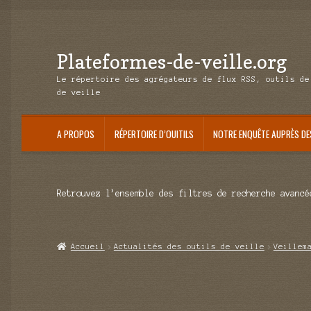
Plateformes-de-veille.org
Aller
Aller
à
au
Le répertoire des agrégateurs de flux RSS, outils de
la
contenu
de veille
navigation
A PROPOS
RÉPERTOIRE D’OUITILS
NOTRE ENQUÊTE AUPRÈS DE
Retrouvez l’ensemble des filtres de recherche avancé
Accueil
Actualités des outils de veille
Veillem