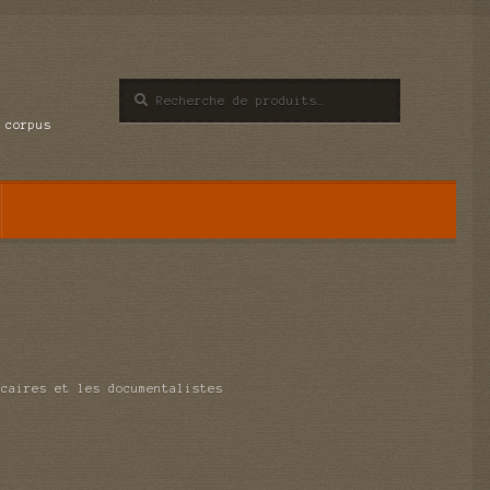
Recherche
Recherche
pour :
 corpus
écaires et les documentalistes