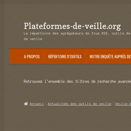
Plateformes-de-veille.org
Aller
Aller
à
au
Le répertoire des agrégateurs de flux RSS, outils de
la
contenu
de veille
navigation
A PROPOS
RÉPERTOIRE D’OUITILS
NOTRE ENQUÊTE AUPRÈS DE
Retrouvez l’ensemble des filtres de recherche avancé
Accueil
Actualités des outils de veille
Veille 