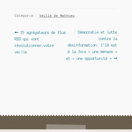
Catégorie :
Veille de Mathieu
Navigation
Article
Article
Démocratie et lutte
15 agrégateurs de flux
précédent :
suivant :
contre la
RSS qui vont
de
désinformation: l’IA est
révolutionner votre
l’article
à la fois « une menace »
veille
et « une opportunité »