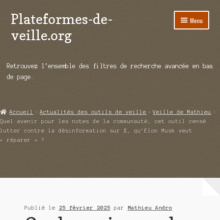
Plateformes-de-
Aller
Aller
Menu
à
au
veille.org
la
contenu
navigation
A propos
Retrouvez l’ensemble des filtres de recherche avancée en bas
Répertoire d’ouitils
de page.
Notre enquête auprès des éditeurs
Accueil
Actualités des outils de veille
Veille de Mathieu
Ouvrir
Démos vidéos
Quel avenir pour les notes de la communauté, cet outil censé
le
lutter contre la désinformation sur X, qu’Elon Musk veut
menu
« réparer » ?
Ouvrir
Actualités
enfant
le
menu
Qui sommes-nous ?
enfant
Publié le
25 février 2025
par
Mathieu Andro