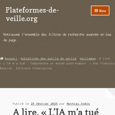
Plateformes-de-
Aller
Aller
Menu
à
au
veille.org
la
contenu
navigation
A propos
Retrouvez l’ensemble des filtres de recherche avancée en bas
Répertoire d’ouitils
de page.
Notre enquête auprès des éditeurs
Accueil
Actualités des outils de veille
Veillemag
A lire.
Ouvrir
Démos vidéos
« L’IA m’a tué : Comprendre un monde post-humain » Par Francois
le
Rastier. Editions Intervalles
menu
Ouvrir
Actualités
enfant
le
menu
Qui sommes-nous ?
enfant
Publié le
25 février 2025
par
Mathieu Andro
A lire. « L’IA m’a tué