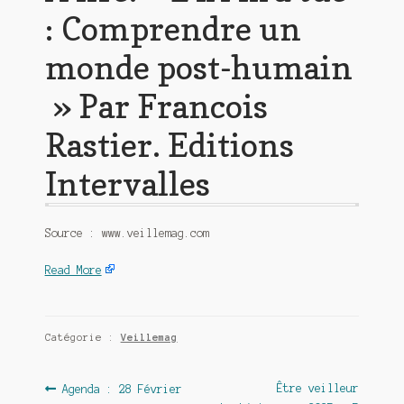
: Comprendre un
monde post-humain
» Par Francois
Rastier. Editions
Intervalles
Source : www.veillemag.com
Read More
Catégorie :
Veillemag
Navigation
Article
Article
Être veilleur
Agenda : 28 Février