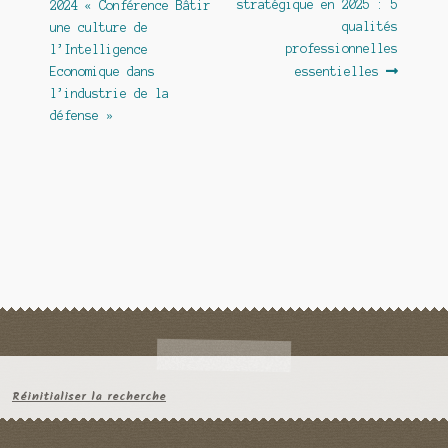
précédent :
suivant :
stratégique en 2025 : 5
2024 « Conférence Bâtir
de
qualités
une culture de
l’article
professionnelles
l’Intelligence
Economique dans
essentielles
l’industrie de la
défense »
Réinitialiser la recherche