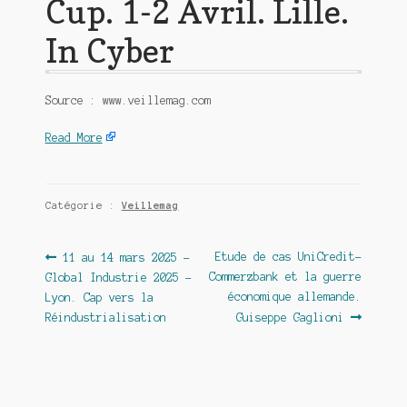
Cup. 1-2 Avril. Lille.
In Cyber
Source : www.veillemag.com
Read More
Catégorie :
Veillemag
Navigation
Article
Article
Etude de cas UniCredit-
11 au 14 mars 2025 –
précédent :
suivant :
Commerzbank et la guerre
Global Industrie 2025 –
de
économique allemande.
Lyon. Cap vers la
l’article
Réindustrialisation
Guiseppe Gaglioni