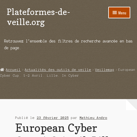
Plateformes-de-
Aller
Aller
Menu
à
au
veille.org
la
contenu
navigation
A propos
Retrouvez l’ensemble des filtres de recherche avancée en bas
Répertoire d’ouitils
de page.
Notre enquête auprès des éditeurs
Accueil
Actualités des outils de veille
Veillemag
European
Ouvrir
Démos vidéos
Cyber Cup. 1-2 Avril. Lille. In Cyber
le
menu
Ouvrir
Actualités
enfant
le
menu
Qui sommes-nous ?
enfant
Publié le
23 février 2025
par
Mathieu Andro
European Cyber