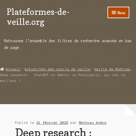
Plateformes-de-
Aller
Aller
Menu
à
au
veille.org
la
contenu
navigation
A propos
Retrouvez l’ensemble des filtres de recherche avancée en bas
Répertoire d’ouitils
de page.
Notre enquête auprès des éditeurs
Accueil
Actualités des outils de veille
Veille de Mathieu
Ouvrir
Démos vidéos
Deep research : ChatGPT vs Gemini vs Perplexity, qui est le
le
meilleur ?
menu
Ouvrir
Actualités
enfant
le
menu
Qui sommes-nous ?
enfant
Publié le
21 février 2025
par
Mathieu Andro
Deep research :