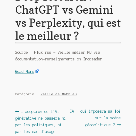
ChatGPT vs Gemini
vs Perplexity, qui est
le meilleur ?
Source : Flux rss – Veille métier MB via
documentation-renseignements on Inoreader
Read More
Catégorie :
Veille de Mathieu
Navigation
Article
Article
IA : qui imposera sa loi
L’adoption de l’AI
précédent :
suivant :
sur la scène
générative ne passera ni
de
par les politiques, ni
géopolitique ?
l’article
par les cas d’usage