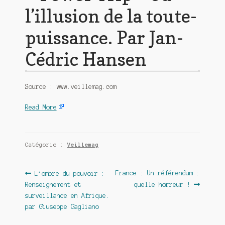
l’illusion de la toute-
puissance. Par Jan-
Cédric Hansen
Source : www.veillemag.com
Read More
Catégorie :
Veillemag
Navigation
Article
Article
France : Un référendum :
L’ombre du pouvoir :
précédent :
suivant :
Renseignement et
quelle horreur !
de
surveillance en Afrique.
l’article
par Giuseppe Gagliano