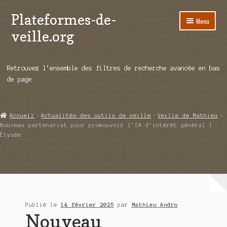
Plateformes-de-
Aller
Aller
Menu
à
au
veille.org
la
contenu
navigation
A propos
Retrouvez l’ensemble des filtres de recherche avancée en bas
Répertoire d’ouitils
de page.
Notre enquête auprès des éditeurs
Accueil
Actualités des outils de veille
Veille de Mathieu
Ouvrir
Démos vidéos
Nouveau partenariat pour promouvoir l’IA d’intérêt général |
le
Élysée
menu
Ouvrir
Actualités
enfant
le
menu
Qui sommes-nous ?
enfant
Publié le
14 février 2025
par
Mathieu Andro
Nouveau