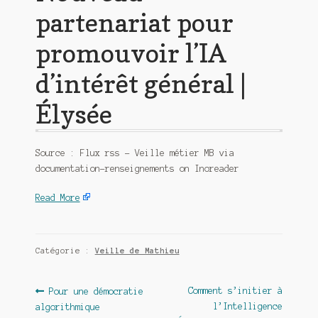
partenariat pour
promouvoir l’IA
d’intérêt général |
Élysée
Source : Flux rss – Veille métier MB via
documentation-renseignements on Inoreader
Read More
Catégorie :
Veille de Mathieu
Navigation
Article
Article
Comment s’initier à
Pour une démocratie
précédent :
suivant :
l’Intelligence
algorithmique
de