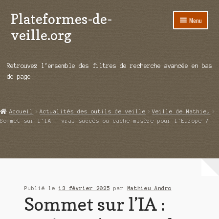
Plateformes-de-
Aller
Aller
Menu
à
au
veille.org
la
contenu
navigation
A propos
Retrouvez l’ensemble des filtres de recherche avancée en bas
Répertoire d’ouitils
de page.
Notre enquête auprès des éditeurs
Accueil
Actualités des outils de veille
Veille de Mathieu
Ouvrir
Démos vidéos
Sommet sur l’IA : vrai succès ou cache misère pour l’Europe ?
le
menu
Ouvrir
Actualités
enfant
le
menu
Qui sommes-nous ?
enfant
Publié le
13 février 2025
par
Mathieu Andro
Sommet sur l’IA :