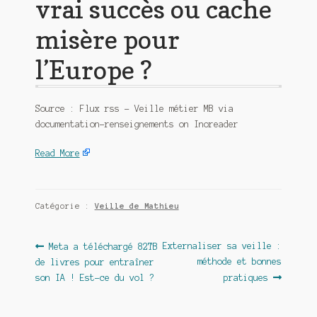
vrai succès ou cache
misère pour
l’Europe ?
Source : Flux rss – Veille métier MB via
documentation-renseignements on Inoreader
Read More
Catégorie :
Veille de Mathieu
Navigation
Article
Article
Externaliser sa veille :
Meta a téléchargé 82TB
précédent :
suivant :
méthode et bonnes
de livres pour entraîner
de
son IA ! Est-ce du vol ?
pratiques
l’article