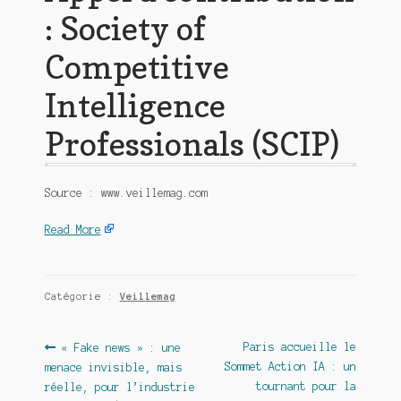
: Society of
Competitive
Intelligence
Professionals (SCIP)
Source : www.veillemag.com
Read More
Catégorie :
Veillemag
Navigation
Article
Article
Paris accueille le
« Fake news » : une
précédent :
suivant :
Sommet Action IA : un
menace invisible, mais
de
tournant pour la
réelle, pour l’industrie