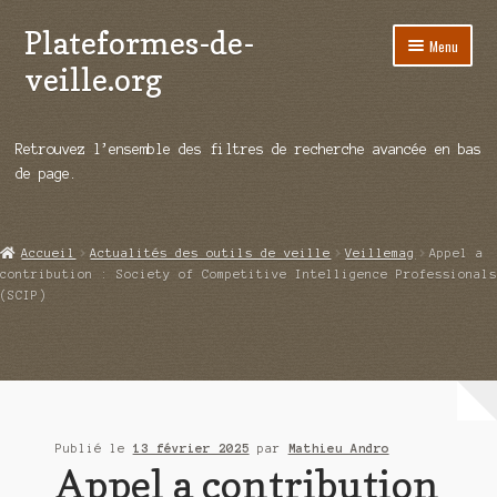
Plateformes-de-
Aller
Aller
Menu
à
au
veille.org
la
contenu
navigation
A propos
Retrouvez l’ensemble des filtres de recherche avancée en bas
Répertoire d’ouitils
de page.
Notre enquête auprès des éditeurs
Accueil
Actualités des outils de veille
Veillemag
Appel a
Ouvrir
Démos vidéos
contribution : Society of Competitive Intelligence Professionals
le
(SCIP)
menu
Ouvrir
Actualités
enfant
le
menu
Qui sommes-nous ?
enfant
Publié le
13 février 2025
par
Mathieu Andro
Appel a contribution