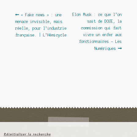
Navigation
Article
Article
Elon Musk : ce que l’on
« Fake news » : une
précédent :
suivant :
sait de DOGE, la
menace invisible, mais
de
commission qui fait
réelle, pour l’industrie
l’article
vivre un enfer aux
française. | L’Hémicycle
fonctionnaires – Les
Numériques
Réinitialiser la recherche