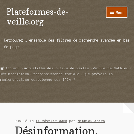
Plateformes-de-
Aller
Aller
Menu
à
au
veille.org
la
contenu
navigation
A propos
Retrouvez l’ensemble des filtres de recherche avancée en bas
Répertoire d’ouitils
de page.
Notre enquête auprès des éditeurs
Accueil
Actualités des outils de veille
Veille de Mathieu
Ouvrir
Démos vidéos
Désinformation, reconnaissance faciale… Que prévoit la
le
règlementation européenne sur l’IA ?
menu
Ouvrir
Actualités
enfant
le
menu
Qui sommes-nous ?
enfant
Publié le
11 février 2025
par
Mathieu Andro
Désinformation,