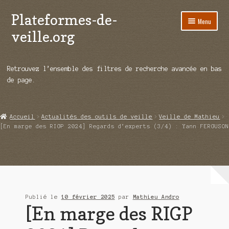
Plateformes-de-
Aller
Aller
Menu
à
au
veille.org
la
contenu
navigation
A propos
Retrouvez l’ensemble des filtres de recherche avancée en bas
Répertoire d’ouitils
de page.
Notre enquête auprès des éditeurs
Accueil
Actualités des outils de veille
Veille de Mathieu
Ouvrir
Démos vidéos
[En marge des RIGP 2024] Regards d’experts (3/4) : Yann FERGUSON
le
menu
Ouvrir
Actualités
enfant
le
menu
Qui sommes-nous ?
enfant
Publié le
10 février 2025
par
Mathieu Andro
[En marge des RIGP