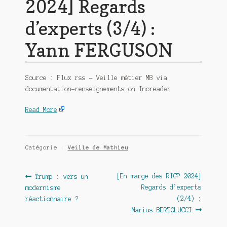
2024] Regards
d’experts (3/4) :
Yann FERGUSON
Source : Flux rss – Veille métier MB via
documentation-renseignements on Inoreader
Read More
Catégorie :
Veille de Mathieu
Navigation
Article
Article
[En marge des RIGP 2024]
Trump : vers un
précédent :
suivant :
Regards d’experts
modernisme
de
(2/4) :
réactionnaire ?
l’article
Marius BERTOLUCCI