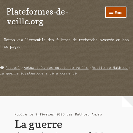
Plateformes-de-
Aller
Aller
Menu
à
au
veille.org
la
contenu
navigation
A propos
Retrouvez l’ensemble des filtres de recherche avancée en bas
Répertoire d’ouitils
de page.
Notre enquête auprès des éditeurs
Accueil
Actualités des outils de veille
Veille de Mathieu
Ouvrir
Démos vidéos
La guerre épistémique a déjà commencé
le
menu
Ouvrir
Actualités
enfant
le
menu
Qui sommes-nous ?
enfant
Publié le
9 février 2025
par
Mathieu Andro
La guerre