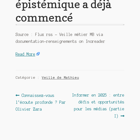
épistémique a déjà
commencé
Source : Flux rss – Veille métier MB via
documentation-renseignements on Inoreader
Read More
Catégorie :
Veille de Mathieu
Navigation
Article
Article
Informer en 2025 : entre
Connaissez-vous
précédent :
suivant :
défis et opportunités
l’écoute profonde ? Par
de
pour les médias (partie
Olivier Zara
l’article
I)