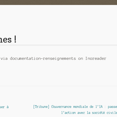
hes !
 via documentation-renseignements on Inoreader
Article
[Tribune] Gouvernance mondiale de l’IA : pass
ser à
suivant :
l’action avec la société civil