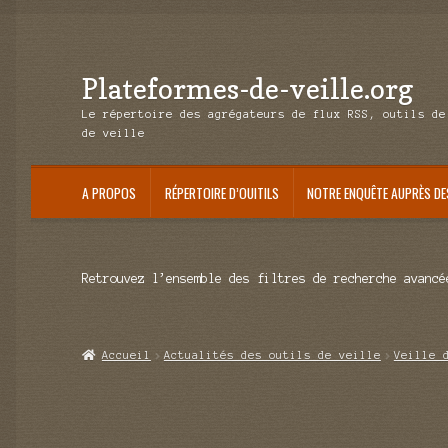
Plateformes-de-veille.org
Aller
Aller
à
au
Le répertoire des agrégateurs de flux RSS, outils de
la
contenu
de veille
navigation
A PROPOS
RÉPERTOIRE D’OUITILS
NOTRE ENQUÊTE AUPRÈS DE
Retrouvez l’ensemble des filtres de recherche avancé
Accueil
Actualités des outils de veille
Veille 