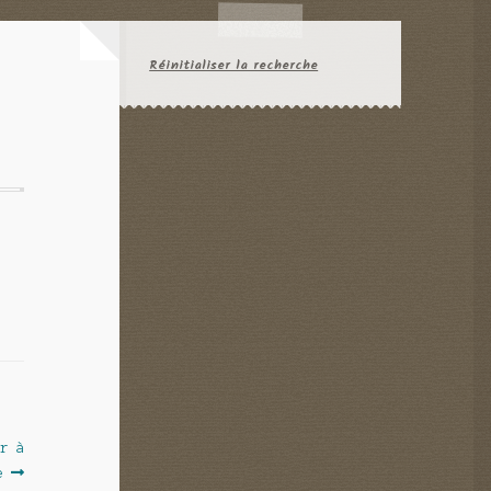
Réinitialiser la recherche
er à
e