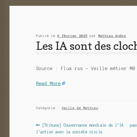
Publié le
6 février 2025
par
Mathieu Andro
Les IA sont des cloc
Source : Flux rss – Veille métier MB
Read More
Catégorie :
Veille de Mathieu
Navigation
Article
[Tribune] Gouvernance mondiale de l’IA : pas
précédent :
l’action avec la société civile
de