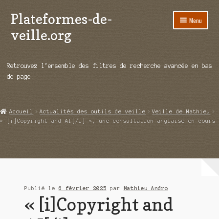
Plateformes-de-
Aller
Aller
Menu
à
au
veille.org
la
contenu
navigation
A propos
Retrouvez l’ensemble des filtres de recherche avancée en bas
Répertoire d’ouitils
de page.
Notre enquête auprès des éditeurs
Accueil
Actualités des outils de veille
Veille de Mathieu
Ouvrir
Démos vidéos
« [i]Copyright and AI[/i] », une consultation anglaise en cours
le
menu
Ouvrir
Actualités
enfant
le
menu
Qui sommes-nous ?
enfant
Publié le
6 février 2025
par
Mathieu Andro
« [i]Copyright and