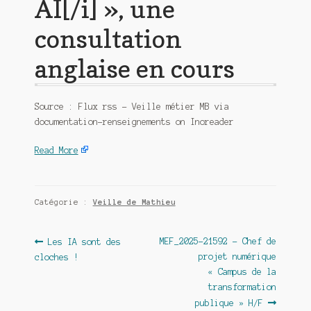
AI[/i] », une
consultation
anglaise en cours
Source : Flux rss – Veille métier MB via
documentation-renseignements on Inoreader
Read More
Catégorie :
Veille de Mathieu
Navigation
Article
Article
MEF_2025-21592 – Chef de
Les IA sont des
précédent :
suivant :
projet numérique
cloches !
de
« Campus de la
l’article
transformation
publique » H/F