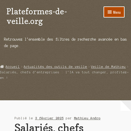
Plateformes-de-
Aller
Aller
Menu
à
au
veille.org
la
contenu
navigation
A propos
Retrouvez l’ensemble des filtres de recherche avancée en bas
Répertoire d’ouitils
de page.
Notre enquête auprès des éditeurs
Accueil
Actualités des outils de veille
Veille de Mathieu
Ouvrir
Démos vidéos
Salariés, chefs d’entreprises : l’IA va tout changer, profitez-
le
en !
menu
Ouvrir
Actualités
enfant
le
menu
Qui sommes-nous ?
enfant
Publié le
3 février 2025
par
Mathieu Andro
Salariés, chefs