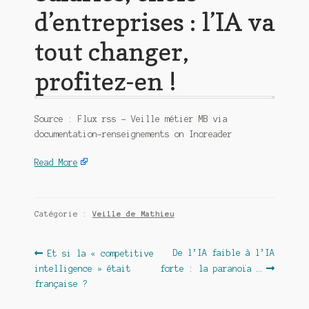
d’entreprises : l’IA va
tout changer,
profitez-en !
Source : Flux rss – Veille métier MB via
documentation-renseignements on Inoreader
Read More
Catégorie :
Veille de Mathieu
Navigation
Article
Article
De l’IA faible à l’IA
Et si la « competitive
précédent :
suivant :
intelligence » était
forte : la paranoïa …
de
française ?
l’article