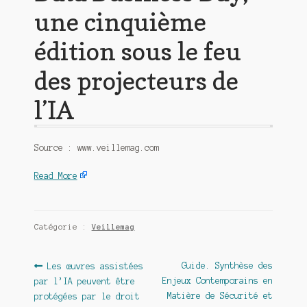
une cinquième
édition sous le feu
des projecteurs de
l’IA
Source : www.veillemag.com
Read More
Catégorie :
Veillemag
Navigation
Article
Article
Guide. Synthèse des
Les œuvres assistées
précédent :
suivant :
Enjeux Contemporains en
par l’IA peuvent être
de
Matière de Sécurité et
protégées par le droit