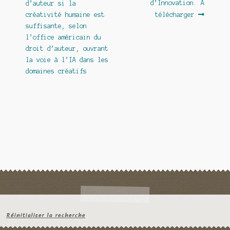
l’article
d’Innovation. A
d’auteur si la
créativité humaine est
télécharger
suffisante, selon
l’office américain du
droit d’auteur, ouvrant
la voie à l’IA dans les
domaines créatifs
Réinitialiser la recherche