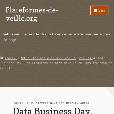
Plateformes-de-
Aller
Aller
Menu
à
au
veille.org
la
contenu
navigation
A propos
Retrouvez l’ensemble des filtres de recherche avancée en bas
Répertoire d’ouitils
de page.
Notre enquête auprès des éditeurs
Accueil
Actualités des outils de veille
Veillemag
Data
Ouvrir
Démos vidéos
Business Day, une cinquième édition sous le feu des projecteurs
le
de l’IA
menu
Ouvrir
Actualités
enfant
le
menu
Qui sommes-nous ?
enfant
Publié le
31 janvier 2025
par
Mathieu Andro
Data Business Day,