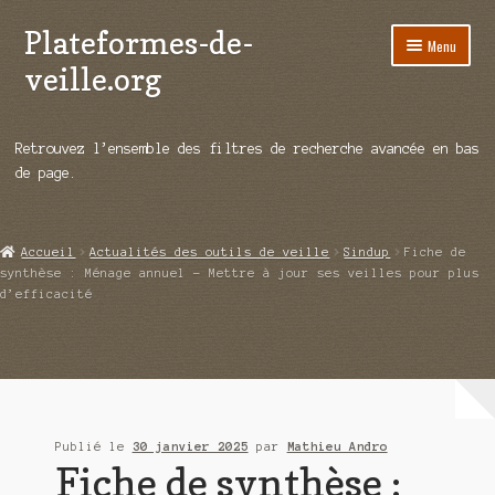
Plateformes-de-
Aller
Aller
Menu
à
au
veille.org
la
contenu
navigation
A propos
Retrouvez l’ensemble des filtres de recherche avancée en bas
Répertoire d’ouitils
de page.
Notre enquête auprès des éditeurs
Accueil
Actualités des outils de veille
Sindup
Fiche de
Ouvrir
Démos vidéos
synthèse : Ménage annuel – Mettre à jour ses veilles pour plus
le
d’efficacité
menu
Ouvrir
Actualités
enfant
le
menu
Qui sommes-nous ?
enfant
Publié le
30 janvier 2025
par
Mathieu Andro
Fiche de synthèse :