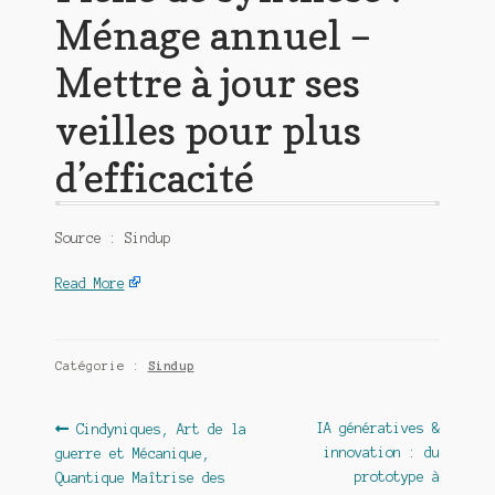
Ménage annuel –
Mettre à jour ses
veilles pour plus
d’efficacité
Source : Sindup
Read More
Catégorie :
Sindup
Navigation
Article
Article
IA génératives &
Cindyniques, Art de la
précédent :
suivant :
innovation : du
guerre et Mécanique,
de
prototype à
Quantique Maîtrise des