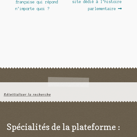
site dédié à l’histoire
française qui répond
l’article
n’importe quoi ?
parlementaire
Réinitialiser la recherche
Spécialités de la plateforme :