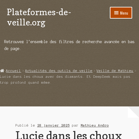
Plateformes-de-
Aller
Aller
Menu
à
au
veille.org
la
contenu
navigation
A propos
Retrouvez l’ensemble des filtres de recherche avancée en bas
Répertoire d’ouitils
de page.
Notre enquête auprès des éditeurs
Accueil
Actualités des outils de veille
Veille de Mathieu
Ouvrir
Démos vidéos
Lucie dans les choux avec des diamants. Et DeepSeek mais pas
le
trop profond quand même.
menu
Ouvrir
Actualités
enfant
le
menu
Qui sommes-nous ?
enfant
Publié le
28 janvier 2025
par
Mathieu Andro
Lucie dans les choux