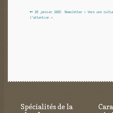
Navigation
Article
28 janvier 2025. Newsletter « Vers une cultu
précédent :
l’attention ».
de
l’article
Spécialités de la
Cara