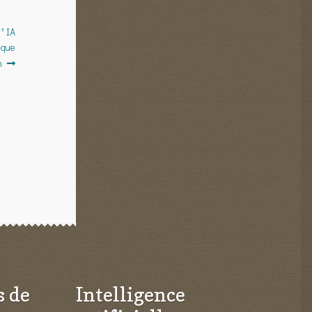
l’IA
ique
n
s de
Intelligence