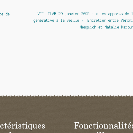
Article
VEILLELAB 29 janvier 2025 : « Les apports de 
re de
suivant :
générative à la veille ». Entretien entre Véron
Mesguich et Natalie Marou
ctéristiques
Fonctionnalité