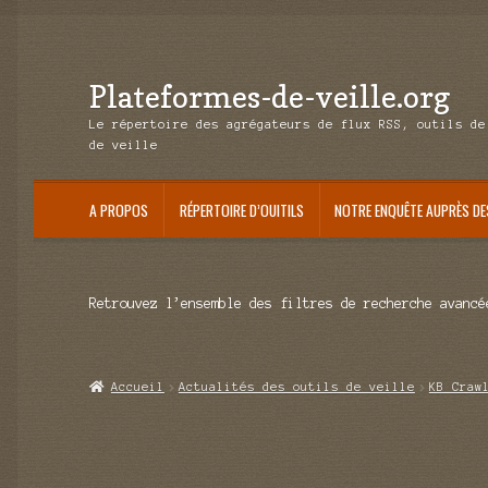
Plateformes-de-veille.org
Aller
Aller
à
au
Le répertoire des agrégateurs de flux RSS, outils de
la
contenu
de veille
navigation
A PROPOS
RÉPERTOIRE D’OUITILS
NOTRE ENQUÊTE AUPRÈS DE
Retrouvez l’ensemble des filtres de recherche avancé
Accueil
Actualités des outils de veille
KB Craw