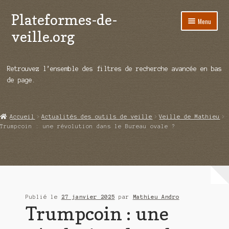
Plateformes-de-
Aller
Aller
Menu
à
au
veille.org
la
contenu
navigation
A propos
Retrouvez l’ensemble des filtres de recherche avancée en bas
Répertoire d’ouitils
de page.
Notre enquête auprès des éditeurs
Accueil
Actualités des outils de veille
Veille de Mathieu
Ouvrir
Démos vidéos
Trumpcoin : une révolution dans le Bureau ovale ?
le
menu
Ouvrir
Actualités
enfant
le
menu
Qui sommes-nous ?
enfant
Publié le
27 janvier 2025
par
Mathieu Andro
Trumpcoin : une