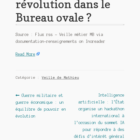
révolution dans le
Bureau ovale ?
Source : Flux rss – Veille métier MB via
documentation-renseignements on Inoreader
Read More
Catégorie :
Veille de Mathieu
Navigation
Article
Article
Intelligence
Guerre militaire et
précédent :
suivant :
artificielle : l’État
guerre économique : un
de
organise un hackathon
équilibre de pouvoir en
l’article
international à
évolution
l’occasion du sommet IA
pour répondre à des
défis d’intérêt général