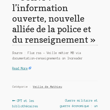
l’information
ouverte, nouvelle
alliée de la police et
du renseignement »
Source : Flux rss – Veille métier MB via
documentation-renseignements on Inoreader
Read More
Catégorie :
Veille de Mathieu
Navigation
Article
Article
Guerre militaire et
GPT et les
précédent :
suivant :
guerre économique : un
bibliothécaires
de