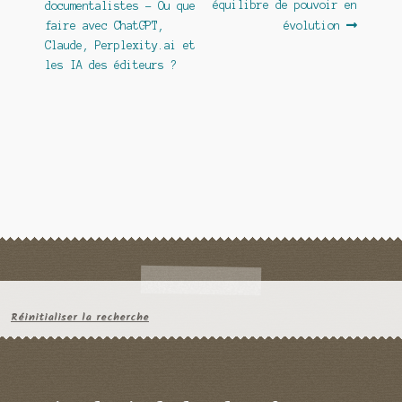
équilibre de pouvoir en
documentalistes – Ou que
l’article
faire avec ChatGPT,
évolution
Claude, Perplexity.ai et
les IA des éditeurs ?
Réinitialiser la recherche