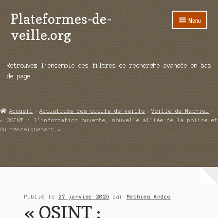
Plateformes-de-
Aller
Aller
Menu
à
au
veille.org
la
contenu
navigation
A propos
Retrouvez l’ensemble des filtres de recherche avancée en bas
Répertoire d’ouitils
de page.
Notre enquête auprès des éditeurs
Accueil
Actualités des outils de veille
Veille de Mathieu
Ouvrir
Démos vidéos
« OSINT : l’information ouverte, nouvelle alliée de la police et
le
du renseignement »
menu
Ouvrir
Actualités
enfant
le
menu
Qui sommes-nous ?
enfant
Publié le
27 janvier 2025
par
Mathieu Andro
« OSINT :