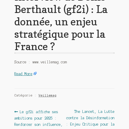
Berthault (gf2i) : La
donnée, un enjeu
stratégique pour la
France ?
Source : www.veillemag.com
Read More
Catégorie :
Veillemag
Navigation
Article
Article
The Lancet, La Lutte
Le gf2i affiche ses
précédent :
suivant :
contre la Désinformation
ambitions pour 2025 :
de
: Enjeu Critique pour la
Renforcer son influence,