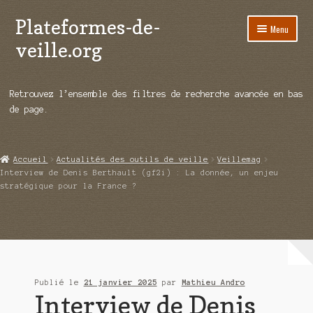
Plateformes-de-
Aller
Aller
Menu
à
au
veille.org
la
contenu
navigation
A propos
Retrouvez l’ensemble des filtres de recherche avancée en bas
Répertoire d’ouitils
de page.
Notre enquête auprès des éditeurs
Accueil
Actualités des outils de veille
Veillemag
Ouvrir
Démos vidéos
Interview de Denis Berthault (gf2i) : La donnée, un enjeu
le
stratégique pour la France ?
menu
Ouvrir
Actualités
enfant
le
menu
Qui sommes-nous ?
enfant
Publié le
21 janvier 2025
par
Mathieu Andro
Interview de Denis