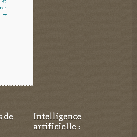
5 et
iner
.
s de
Intelligence
artificielle :