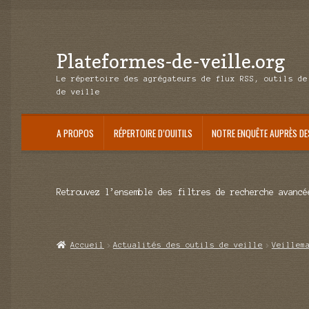
Plateformes-de-veille.org
Aller
Aller
à
au
Le répertoire des agrégateurs de flux RSS, outils de
la
contenu
de veille
navigation
A PROPOS
RÉPERTOIRE D’OUITILS
NOTRE ENQUÊTE AUPRÈS DE
Retrouvez l’ensemble des filtres de recherche avancé
Accueil
Actualités des outils de veille
Veillem