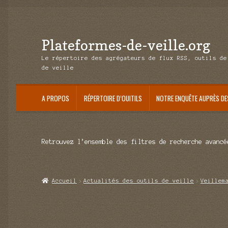
Plateformes-de-veille.org
Aller
Aller
à
au
Le répertoire des agrégateurs de flux RSS, outils de
la
contenu
de veille
navigation
A PROPOS
RÉPERTOIRE D’OUITILS
NOTRE ENQUÊTE AUPRÈS DE
Retrouvez l’ensemble des filtres de recherche avancé
Accueil
Actualités des outils de veille
Veillem