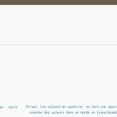
Article
Ehique. Les valeurs en question… ou vers une appr
ay : quels
suivant :
nuancée des valeurs dans un monde en transforma