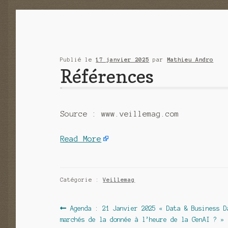
Publié le
17 janvier 2025
par
Mathieu Andro
Références
Source : www.veillemag.com
Read More
Catégorie :
Veillemag
Navigation
Article
Agenda : 21 Janvier 2025 « Data & Business D
précédent :
marchés de la donnée à l’heure de la GenAI ? »
de