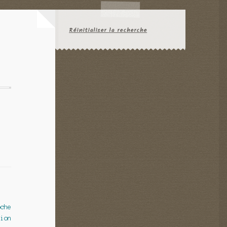
Réinitialiser la recherche
oche
tion