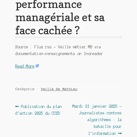
performance
managériale et sa
face cachée ?
Source : Flux rss – Veille métier MB via
documentation-renseignements on Inoreader
Read More
Catégorie :
Veille de Mathieu
Navigation
Article
Article
Mardi 21 janvier 2025 –
Publication du plan
précédent :
suivant :
Journalistes contres
d’action 2025 du CCSD
de
algorithmes : la
l’article
bataille pour
l’information