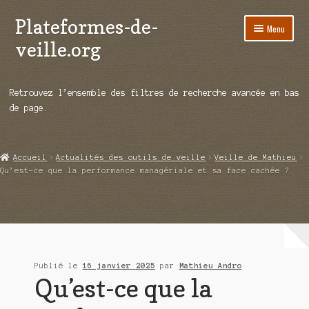
Plateformes-de-
Aller
Aller
Menu
à
au
veille.org
la
contenu
navigation
A propos
Retrouvez l’ensemble des filtres de recherche avancée en bas
Répertoire d’ouitils
de page.
Notre enquête auprès des éditeurs
Accueil
Actualités des outils de veille
Veille de Mathieu
Ouvrir
Démos vidéos
Qu’est-ce que la performance managériale et sa face cachée ?
le
menu
Ouvrir
Actualités
enfant
le
menu
Qui sommes-nous ?
enfant
Publié le
16 janvier 2025
par
Mathieu Andro
Qu’est-ce que la