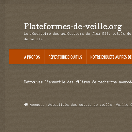
Plateformes-de-veille.org
Aller
Aller
à
au
Le répertoire des agrégateurs de flux RSS, outils de
la
contenu
de veille
navigation
A PROPOS
RÉPERTOIRE D’OUITILS
NOTRE ENQUÊTE AUPRÈS DE
Retrouvez l’ensemble des filtres de recherche avancé
Accueil
Actualités des outils de veille
Veille 