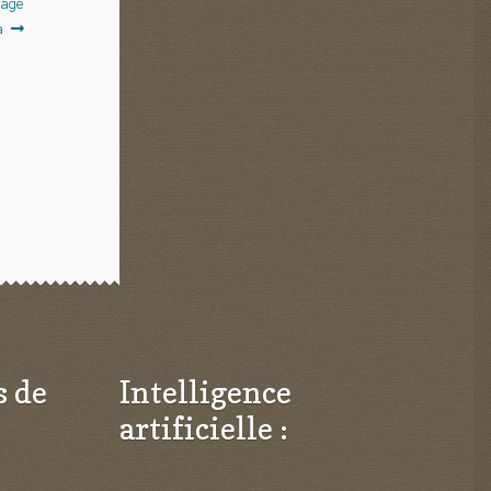
rage
a
s de
Intelligence
artificielle :