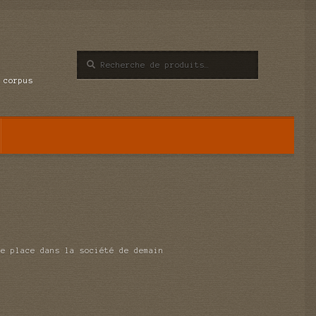
Recherche
Recherche
pour :
 corpus
re place dans la société de demain