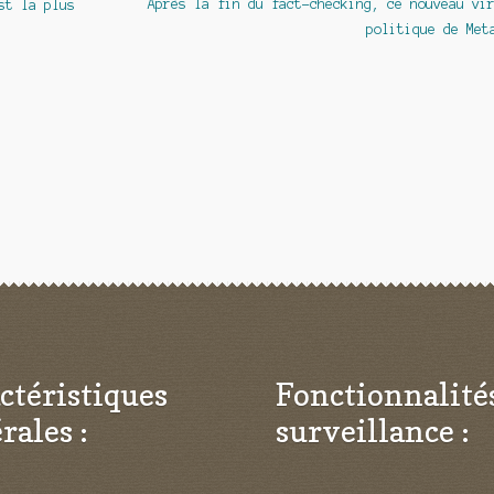
Article
Après la fin du fact-checking, ce nouveau vi
st la plus
suivant :
politique de Met
ctéristiques
Fonctionnalité
rales :
surveillance :