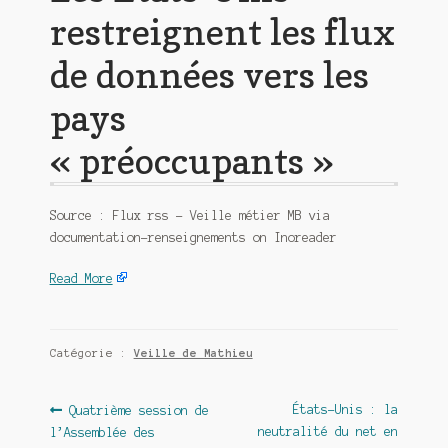
restreignent les flux
de données vers les
pays
« préoccupants »
Source : Flux rss – Veille métier MB via
documentation-renseignements on Inoreader
Read More
Catégorie :
Veille de Mathieu
Navigation
Article
Article
États-Unis : la
Quatrième session de
précédent :
suivant :
neutralité du net en
l’Assemblée des
de