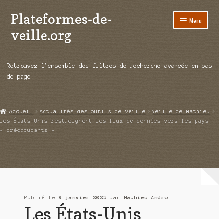
Plateformes-de-
Aller
Aller
Menu
à
au
veille.org
la
contenu
navigation
A propos
Retrouvez l’ensemble des filtres de recherche avancée en bas
Répertoire d’ouitils
de page.
Notre enquête auprès des éditeurs
Accueil
Actualités des outils de veille
Veille de Mathieu
Ouvrir
Démos vidéos
Les États-Unis restreignent les flux de données vers les pays
le
« préoccupants »
menu
Ouvrir
Actualités
enfant
le
menu
Qui sommes-nous ?
enfant
Publié le
9 janvier 2025
par
Mathieu Andro
Les États-Unis